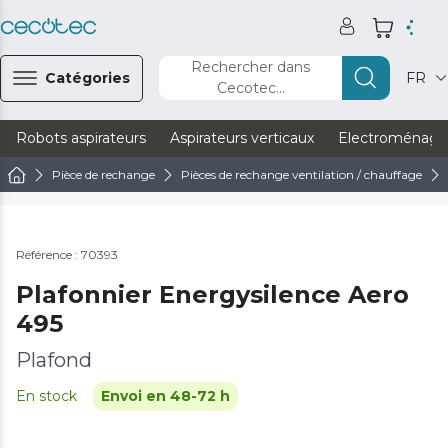
Rechercher dans
Catégories
FR
Cecotec...
Robots aspirateurs
Aspirateurs verticaux
Electroménage
Pièce de rechange
Pièces de rechange ventilation / chauffage
Référence : 70393
Plafonnier Energysilence Aero
495
Plafond
En stock
Envoi en 48-72 h