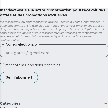
Inscrivez-vous à la lettre d'information pour recevoir des
offres et des promotions exclusives.
*Le responsable du traitement est le groupe Cecotec (Cecotec Innovaciones S.L.
et Solotriatlon S.L.), la finalité du traitement étant de vous envoyer des offres et
des promotions de la part des entreprises du groupe. La base de légitimité est le
consentement explicite et vous disposez d'un droit d'accès, de rectification, de
suppression et d'autres droits, comme indiqué dans notre
Politique de
confidentialité
Correo electrónico
J'accepte la
Conditions générales
Je m'abonne !
Catégories