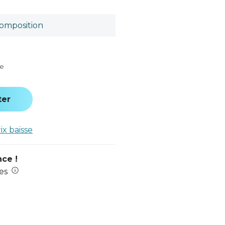
omposition
se
ter
rix baisse
nce !
es