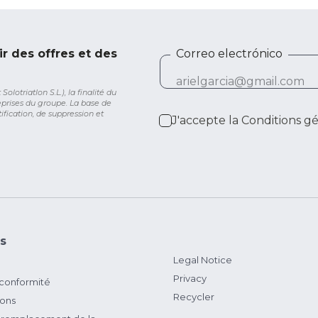
ir des offres et des
Correo electrónico
lotriatlon S.L.), la finalité du
eprises du groupe. La base de
ification, de suppression et
J'accepte la
Conditions g
s
Legal Notice
Privacy
 conformité
Recycler
ions