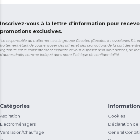
Inscrivez-vous à la lettre d'information pour recevo
promotions exclusives.
*Le responsable du traitement est le groupe Cecotec (Cecotec Innovaciones S.L. et So
traitement étant de vous envoyer des offres et des promotions de la part des entr
légitimité est le consentement explicite et vous disposez d'un droit d'accès, de rect
d'autres droits, comme indiqué dans notre
Politique de confidentialité
Catégories
Information
Aspiration
Cookies
Electroménagers
Déclaration de
Ventilation/Chauffage
General Condit