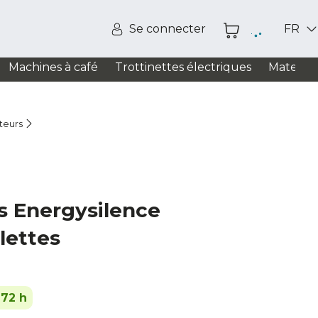
Se connecter
FR
Machines à café
Trottinettes électriques
Matelas
teurs
s Energysilence
lettes
-72 h