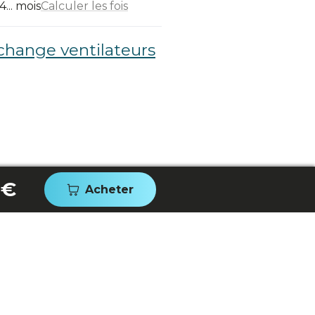
... mois
Calculer les fois
change ventilateurs
 €
Acheter