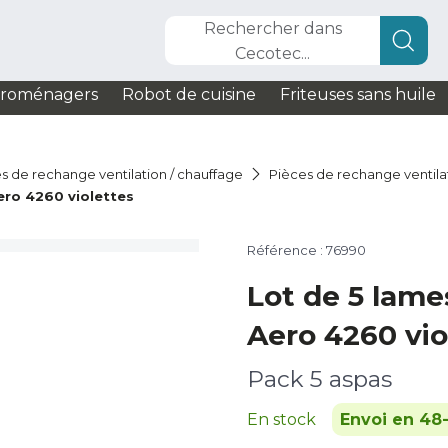
Rechercher dans
Cecotec...
troménagers
Robot de cuisine
Friteuses sans huile
s de rechange ventilation / chauffage
Pièces de rechange ventila
ero 4260 violettes
Référence : 76990
Lot de 5 lame
Aero 4260 vio
Pack 5 aspas
En stock
Envoi en 48