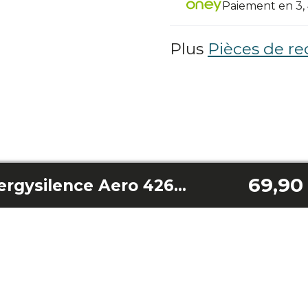
Paiement en 3, 4
Plus
Pièces de re
69,90
Lot de 5 lames Energysilence Aero 4260 violettes