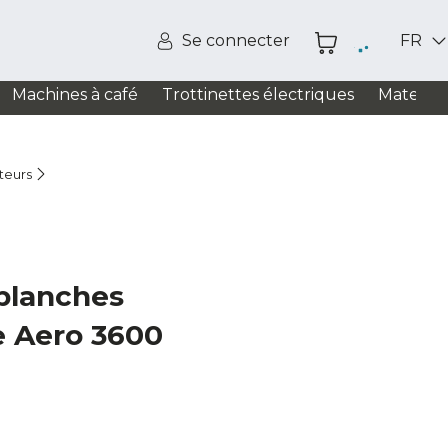
Se connecter
FR
Machines à café
Trottinettes électriques
Matelas
teurs
blanches
e Aero 3600