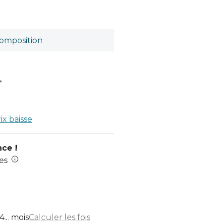
omposition
e
rix baisse
nce !
es
... mois
Calculer les fois