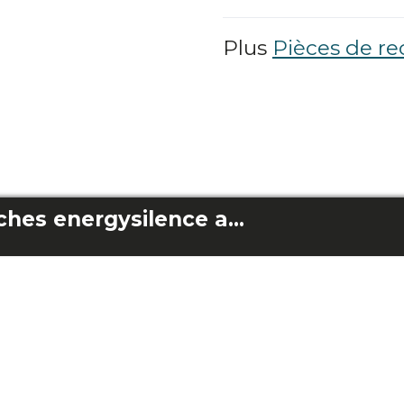
Plus
Pièces de re
Lames roses/blanches energysilence aero 3600 vision nude