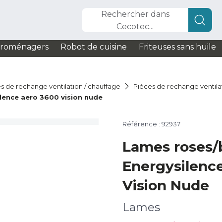
Rechercher dans
Cecotec...
troménagers
Robot de cuisine
Friteuses sans huile
s de rechange ventilation / chauffage
Pièces de rechange ventila
lence aero 3600 vision nude
Référence : 92937
Lames roses/
Energysilenc
Vision Nude
Lames