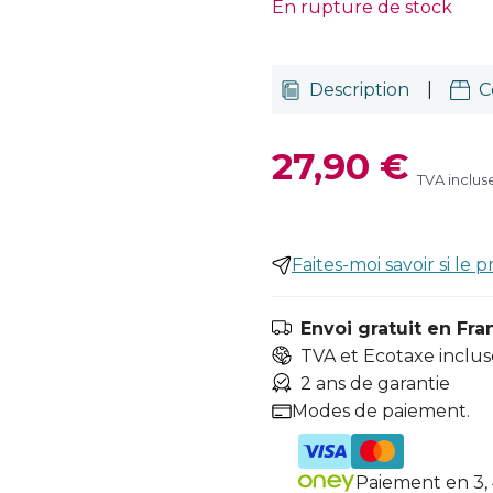
En rupture de stock
Description
|
C
27,90 €
TVA inclus
Faites-moi savoir si le p
Envoi gratuit en Fra
TVA et Ecotaxe inclus
2 ans de garantie
Modes de paiement.
Paiement en 3, 4