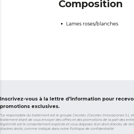
Composition
Lames roses/blanches
Inscrivez-vous à la lettre d'information pour recevo
promotions exclusives.
*Le responsable du traitement est le groupe Cecotec (Cecotec Innovaciones S.L. et So
traitement étant de vous envoyer des offres et des promotions de la part des entr
légitimité est le consentement explicite et vous disposez d'un droit d'accès, de rect
d'autres droits, comme indiqué dans notre
Politique de confidentialité