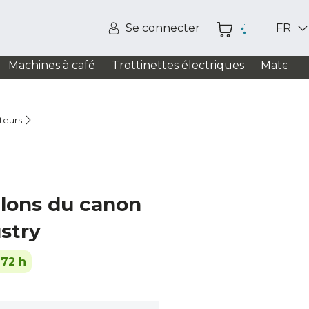
Se connecter
FR
Machines à café
Trottinettes électriques
Matelas
teurs
ulons du canon
ustry
-72 h