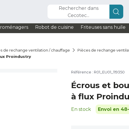
Rechercher dans
Cecotec...
troménagers
Robot de cuisine
Friteuses sans huile
s de rechange ventilation / chauffage
Pièces de rechange ventila
lux Proindustry
Référence : R01_EU01_119350
Écrous et bo
à flux Proind
En stock
Envoi en 48