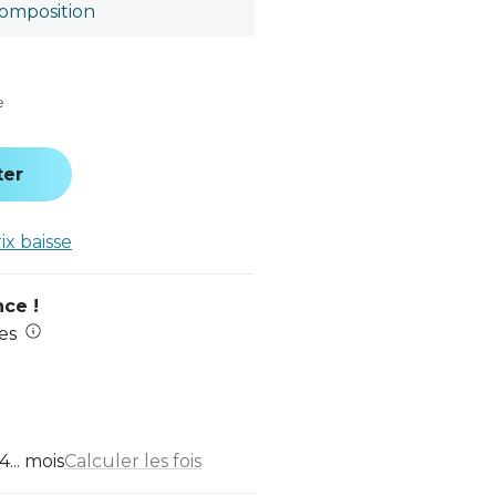
omposition
e
ter
rix baisse
nce !
es
... mois
Calculer les fois