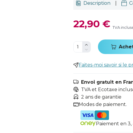
Description
|
C
22,90 €
TVA inclus
Ache
Faites-moi savoir si le p
Envoi gratuit en Fra
TVA et Ecotaxe inclus
2 ans de garantie
Modes de paiement.
Paiement en 3, 4