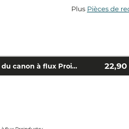
Plus
Pièces de re
22,90
Écrous et boulons du canon à flux Proindustry