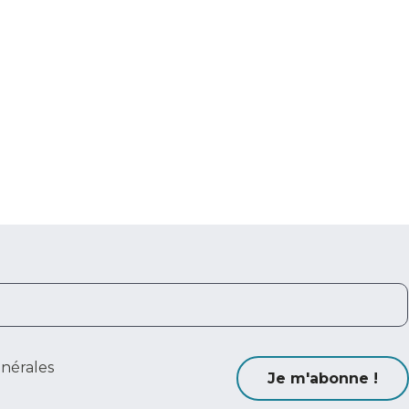
énérales
Je m'abonne !