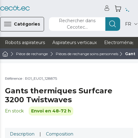
Rechercher dans
Catégories
FR
Cecotec...
Robots aspirateurs
Aspirateurs verticaux
Electroménage
Pièce de rechange
Pièces de rechange soins personnels
Gants
Référence : R01_EU01_128875
Gants thermiques Surfcare
3200 Twistwaves
En stock
Envoi en 48-72 h
Description
|
Composition