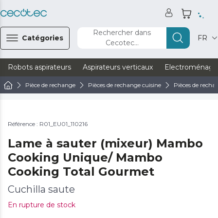
Rechercher dans
Catégories
FR
Cecotec...
Robots aspirateurs
Aspirateurs verticaux
Electroménage
Pièce de rechange
Pièces de rechange cuisine
Pièces de recha
Référence : R01_EU01_110216
Lame à sauter (mixeur) Mambo
Cooking Unique/ Mambo
Cooking Total Gourmet
Cuchilla saute
En rupture de stock