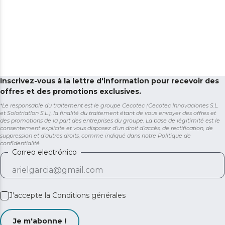
Inscrivez-vous à la lettre d'information pour recevoir des
offres et des promotions exclusives.
*Le responsable du traitement est le groupe Cecotec (Cecotec Innovaciones S.L.
et Solotriatlon S.L.), la finalité du traitement étant de vous envoyer des offres et
des promotions de la part des entreprises du groupe. La base de légitimité est le
consentement explicite et vous disposez d'un droit d'accès, de rectification, de
suppression et d'autres droits, comme indiqué dans notre
Politique de
confidentialité
Correo electrónico
J'accepte la
Conditions générales
Je m'abonne !