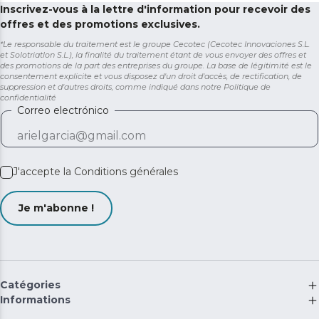
Inscrivez-vous à la lettre d'information pour recevoir des
offres et des promotions exclusives.
*Le responsable du traitement est le groupe Cecotec (Cecotec Innovaciones S.L.
et Solotriatlon S.L.), la finalité du traitement étant de vous envoyer des offres et
des promotions de la part des entreprises du groupe. La base de légitimité est le
consentement explicite et vous disposez d'un droit d'accès, de rectification, de
suppression et d'autres droits, comme indiqué dans notre
Politique de
confidentialité
Correo electrónico
J'accepte la
Conditions générales
Je m'abonne !
Catégories
Informations