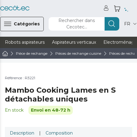
Rechercher dans
Catégories
FR
Cecotec...
Robots aspirateurs
Aspirateurs verticaux
Electroménage
Pièce de rechange
Pièces de rechange cuisine
Pièces de recha
Référence : R3221
Mambo Cooking Lames en S
détachables uniques
En stock
Envoi en 48-72 h
Description
|
Composition