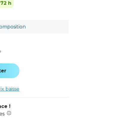
-72 h
omposition
e
ter
rix baisse
nce !
es