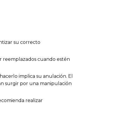
tizar su correcto
 ser reemplazados cuando estén
acerlo implica su anulación. El
dan surgir por una manipulación
recomienda realizar