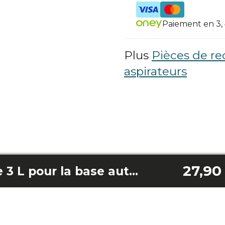
Paiement en 3, 4
Plus
Pièces de r
aspirateurs
27,90
Sac à poussière de 3 L pour la base autovideuse du Conga Z100/Conga Z100 X-Treme