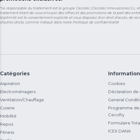
*Le responsable du traitement est le groupe Cecotec (Cecotec Innovaciones S.L. et So
traitement étant de vous envoyer des offres et des promotions de la part des entr
légitimité est le consentement explicite et vous disposez d'un droit d'accès, de rect
d'autres droits, comme indiqué dans notre
Politique de confidentialité
Catégories
Information
Aspiration
Cookies
Electroménagers
Déclaration de
Ventilation/Chauffage
General Condit
Cuisine
Programme de 
Cecofry
Mobilité
Formulaire Total
Repos
ICEX DANA
Fitness