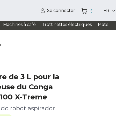
Se connecter
FR
Machines à café
Trottinettes électriques
Matelas
e de 3 L pour la
euse du Conga
100 X-Treme
do robot aspirador