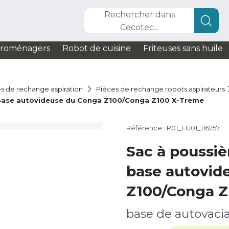
Rechercher dans
Cecotec...
troménagers
Robot de cuisine
Friteuses sans huile
s de rechange aspiration
Pièces de rechange robots aspirateurs
a base autovideuse du Conga Z100/Conga Z100 X-Treme
Référence : R01_EU01_116257
Sac à poussièr
base autovid
Z100/Conga Z
base de autovacia