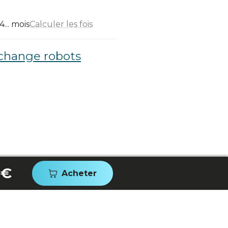
... mois
Calculer les fois
echange robots
 €
Acheter