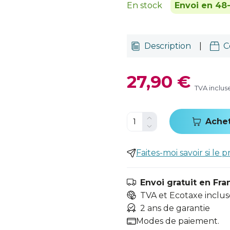
En stock
Envoi en 48
Description
|
C
27,90 €
TVA inclus
Ache
Faites-moi savoir si le p
Envoi gratuit en Fra
TVA et Ecotaxe inclus
2 ans de garantie
Modes de paiement.