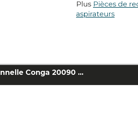
Plus
Pièces de r
aspirateurs
Roue omnidirectionnelle Conga 20090 Proai Infinitysoap Cut&Spa