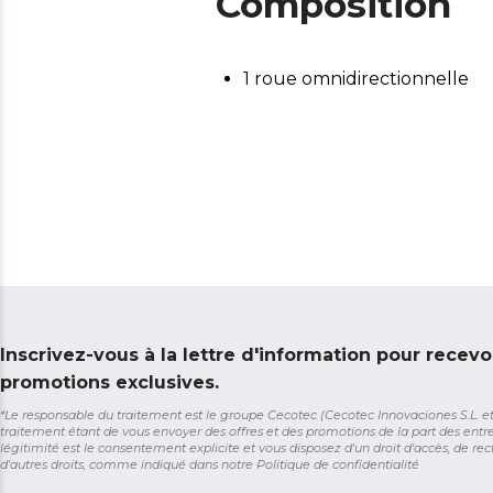
Composition
1 roue omnidirectionnelle
Inscrivez-vous à la lettre d'information pour recevo
promotions exclusives.
*Le responsable du traitement est le groupe Cecotec (Cecotec Innovaciones S.L. et So
traitement étant de vous envoyer des offres et des promotions de la part des entr
légitimité est le consentement explicite et vous disposez d'un droit d'accès, de rect
d'autres droits, comme indiqué dans notre
Politique de confidentialité