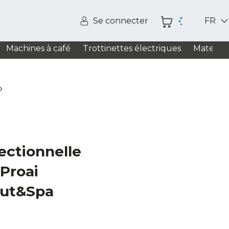
Se connecter
FR
Machines à café
Trottinettes électriques
Matelas
ectionnelle
Proai
Cut&Spa