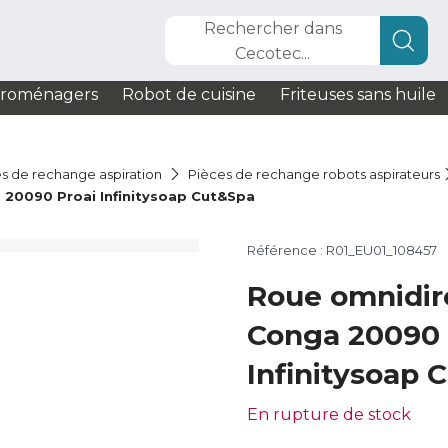
Rechercher dans
Cecotec...
troménagers
Robot de cuisine
Friteuses sans huile
s de rechange aspiration
Pièces de rechange robots aspirateurs
 20090 Proai Infinitysoap Cut&Spa
Référence : R01_EU01_108457
Roue omnidir
Conga 20090 
Infinitysoap 
En rupture de stock