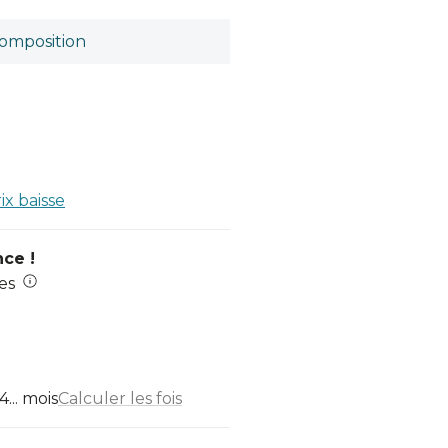
omposition
rix baisse
nce !
es
... mois
Calculer les fois