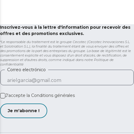
Inscrivez-vous à la lettre d'information pour recevoir des
offres et des promotions exclusives.
*Le responsable du traitement est le groupe Cecotec (Cecotec Innovaciones S.L.
et Solotriatlon S.L.), la finalité du traitement étant de vous envoyer des offres et
des promotions de la part des entreprises du groupe. La base de légitimité est le
consentement explicite et vous disposez d'un droit d'accès, de rectification, de
suppression et d'autres droits, comme indiqué dans notre
Politique de
confidentialité
Correo electrónico
J'accepte la
Conditions générales
Je m'abonne !