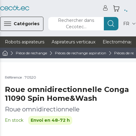
Rechercher dans
Catégories
FR
Cecotec...
Robots aspirateurs
Aspirateurs verticaux
Electroménage
Pièce de rechange
Pièces de rechange aspiration
Pièces de re
Référence : 70520
Roue omnidirectionnelle Conga
11090 Spin Home&Wash
Roue omnidirectionnelle
En stock
Envoi en 48-72 h