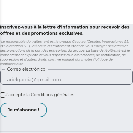
Inscrivez-vous à la lettre d'information pour recevoir des
offres et des promotions exclusives.
*Le responsable du traitement est le groupe Cecotec (Cecotec Innovaciones S.L.
et Solotriatlon S.L.), la finalité du traitement étant de vous envoyer des offres et
des promotions de la part des entreprises du groupe. La base de légitimité est le
consentement explicite et vous disposez d'un droit d'accès, de rectification, de
suppression et d'autres droits, comme indiqué dans notre
Politique de
confidentialité
Correo electrónico
J'accepte la
Conditions générales
Je m'abonne !