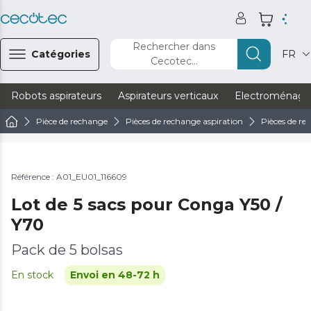
Rechercher dans
Catégories
FR
Cecotec...
Robots aspirateurs
Aspirateurs verticaux
Electroménage
Pièce de rechange
Pièces de rechange aspiration
Pièces de re
Référence : A01_EU01_116609
Lot de 5 sacs pour Conga Y50 /
Y70
Pack de 5 bolsas
En stock
Envoi en 48-72 h