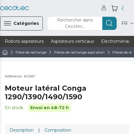
Rechercher dans
Catégories
FR
Cecotec...
Robots aspirateurs
Aspirateurs verticaux
Electroménage
Pièce de rechange
Pièces de rechange aspiration
Pièces de re
Référence : 80567
Moteur latéral Conga
1290/1390/1490/1590
En stock
Envoi en 48-72 h
Description
|
Composition