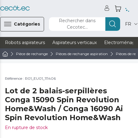
Rechercher dans
Catégories
FR
Cecotec...
Robots aspirateurs
Aspirateurs verticaux
Electroménage
Pièce de rechange
Pièces de rechange aspiration
Pièces de re
Référence : R01_EU01_111406
Lot de 2 balais-serpillères
Conga 15090 Spin Revolution
Home&Wash / Conga 16090 Ai
Spin Revolution Home&Wash
En rupture de stock