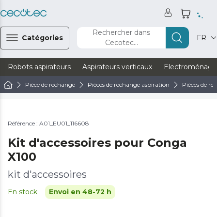
Rechercher dans
Catégories
FR
Cecotec...
Robots aspirateurs
Aspirateurs verticaux
Electroménage
Pièce de rechange
Pièces de rechange aspiration
Pièces de re
Référence : A01_EU01_116608
Kit d'accessoires pour Conga
X100
kit d'accessoires
En stock
Envoi en 48-72 h