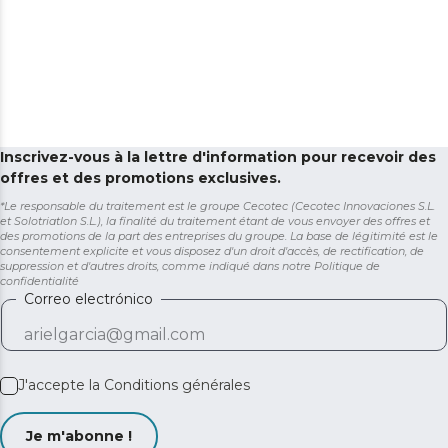
Inscrivez-vous à la lettre d'information pour recevoir des
offres et des promotions exclusives.
*Le responsable du traitement est le groupe Cecotec (Cecotec Innovaciones S.L.
et Solotriatlon S.L.), la finalité du traitement étant de vous envoyer des offres et
des promotions de la part des entreprises du groupe. La base de légitimité est le
consentement explicite et vous disposez d'un droit d'accès, de rectification, de
suppression et d'autres droits, comme indiqué dans notre
Politique de
confidentialité
Correo electrónico
J'accepte la
Conditions générales
Je m'abonne !