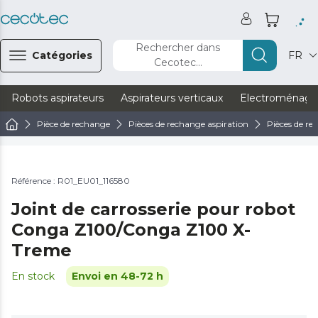
Rechercher dans
Catégories
FR
Cecotec...
Robots aspirateurs
Aspirateurs verticaux
Electroménage
Pièce de rechange
Pièces de rechange aspiration
Pièces de re
Référence : R01_EU01_116580
Joint de carrosserie pour robot
Conga Z100/Conga Z100 X-
Treme
En stock
Envoi en 48-72 h