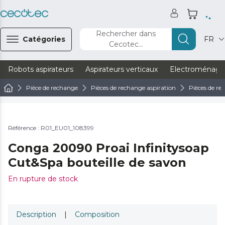
Rechercher dans
Catégories
FR
Cecotec...
Robots aspirateurs
Aspirateurs verticaux
Electroménage
Pièce de rechange
Pièces de rechange aspiration
Pièces de re
Référence : R01_EU01_108399
Conga 20090 Proai Infinitysoap
Cut&Spa bouteille de savon
En rupture de stock
Description
|
Composition