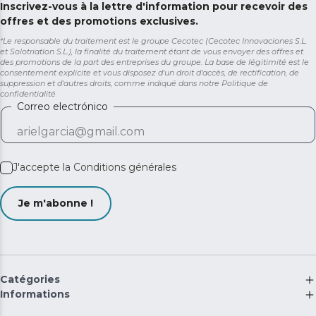
Inscrivez-vous à la lettre d'information pour recevoir des
offres et des promotions exclusives.
*Le responsable du traitement est le groupe Cecotec (Cecotec Innovaciones S.L.
et Solotriatlon S.L.), la finalité du traitement étant de vous envoyer des offres et
des promotions de la part des entreprises du groupe. La base de légitimité est le
consentement explicite et vous disposez d'un droit d'accès, de rectification, de
suppression et d'autres droits, comme indiqué dans notre
Politique de
confidentialité
Correo electrónico
J'accepte la
Conditions générales
Je m'abonne !
Catégories
Informations