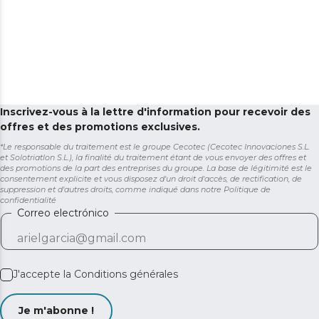
Inscrivez-vous à la lettre d'information pour recevoir des
offres et des promotions exclusives.
*Le responsable du traitement est le groupe Cecotec (Cecotec Innovaciones S.L.
et Solotriatlon S.L.), la finalité du traitement étant de vous envoyer des offres et
des promotions de la part des entreprises du groupe. La base de légitimité est le
consentement explicite et vous disposez d'un droit d'accès, de rectification, de
suppression et d'autres droits, comme indiqué dans notre
Politique de
confidentialité
Correo electrónico
J'accepte la
Conditions générales
Je m'abonne !