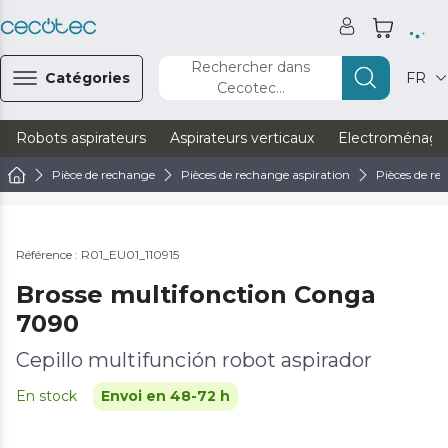
Rechercher dans
Catégories
FR
Cecotec...
Robots aspirateurs
Aspirateurs verticaux
Electroménage
Pièce de rechange
Pièces de rechange aspiration
Pièces de re
Référence : R01_EU01_110915
Brosse multifonction Conga
7090
Cepillo multifunción robot aspirador
En stock
Envoi en 48-72 h