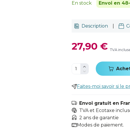
En stock
Envoi en 48
Description
|
C
27,90 €
TVA inclus
Ache
Faites-moi savoir si le p
Envoi gratuit en Fra
TVA et Ecotaxe inclus
2 ans de garantie
Modes de paiement.