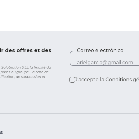
ir des offres et des
Correo electrónico
lotriatlon S.L.), la finalité du
eprises du groupe. La base de
ification, de suppression et
J'accepte la
Conditions g
s