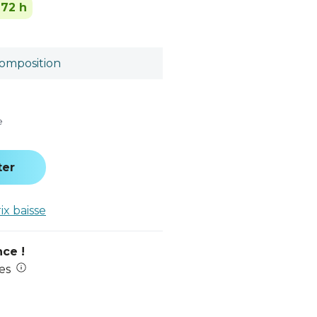
-72 h
omposition
e
ter
rix baisse
nce !
es