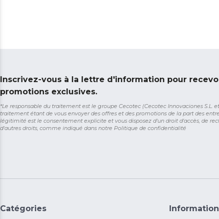
Inscrivez-vous à la lettre d'information pour recevo
promotions exclusives.
*Le responsable du traitement est le groupe Cecotec (Cecotec Innovaciones S.L. et So
traitement étant de vous envoyer des offres et des promotions de la part des entr
légitimité est le consentement explicite et vous disposez d'un droit d'accès, de rect
d'autres droits, comme indiqué dans notre
Politique de confidentialité
Catégories
Information