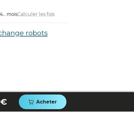
... mois
Calculer les fois
echange robots
 €
Acheter