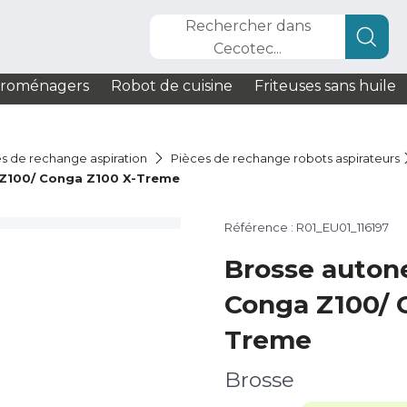
Rechercher dans
Cecotec...
troménagers
Robot de cuisine
Friteuses sans huile
s de rechange aspiration
Pièces de rechange robots aspirateurs
Z100/ Conga Z100 X-Treme
Référence : R01_EU01_116197
Brosse auton
Conga Z100/ 
Treme
Brosse