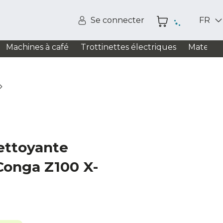
Se connecter
FR
Machines à café
Trottinettes électriques
Matelas
ettoyante
Conga Z100 X-