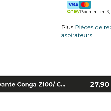
Paiement en 3, 4
Plus
Pièces de r
aspirateurs
27,90
Brosse autonettoyante Conga Z100/ Conga Z100 X-Treme