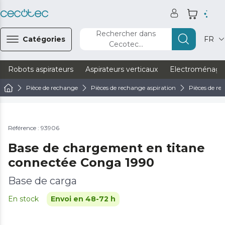
Rechercher dans
Catégories
FR
Cecotec...
Robots aspirateurs
Aspirateurs verticaux
Electroménage
Pièce de rechange
Pièces de rechange aspiration
Pièces de re
Référence : 93906
Base de chargement en titane
connectée Conga 1990
Base de carga
En stock
Envoi en 48-72 h