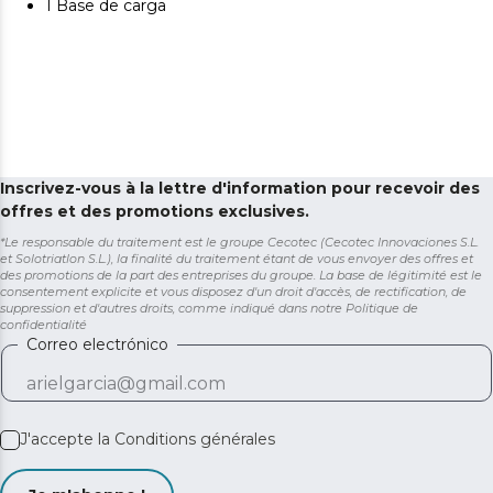
1 Base de carga
Inscrivez-vous à la lettre d'information pour recevoir des
offres et des promotions exclusives.
*Le responsable du traitement est le groupe Cecotec (Cecotec Innovaciones S.L.
et Solotriatlon S.L.), la finalité du traitement étant de vous envoyer des offres et
des promotions de la part des entreprises du groupe. La base de légitimité est le
consentement explicite et vous disposez d'un droit d'accès, de rectification, de
suppression et d'autres droits, comme indiqué dans notre
Politique de
confidentialité
Correo electrónico
J'accepte la
Conditions générales