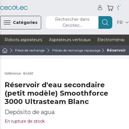
Rechercher dans
Catégories
FR
Cecotec...
Robots aspirateurs
Aspirateurs verticaux
Electroménage
Pièce de rechange
Pièces de rechange repassage
Réservoir 
Référence : 84661
Réservoir d'eau secondaire
(petit modèle) Smoothforce
3000 Ultrasteam Blanc
Depósito de agua
En rupture de stock