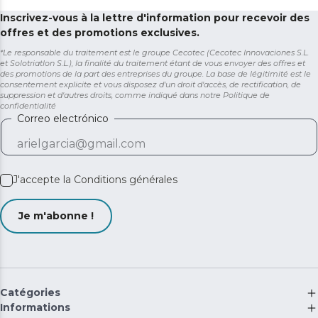
Inscrivez-vous à la lettre d'information pour recevoir des
offres et des promotions exclusives.
*Le responsable du traitement est le groupe Cecotec (Cecotec Innovaciones S.L.
et Solotriatlon S.L.), la finalité du traitement étant de vous envoyer des offres et
des promotions de la part des entreprises du groupe. La base de légitimité est le
consentement explicite et vous disposez d'un droit d'accès, de rectification, de
suppression et d'autres droits, comme indiqué dans notre
Politique de
confidentialité
Correo electrónico
J'accepte la
Conditions générales
Je m'abonne !
Catégories
Informations