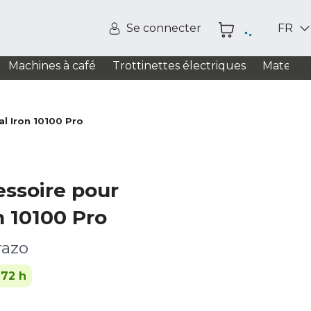
Se connecter
FR
Machines à café
Trottinettes électriques
Matelas
l Iron 10100 Pro
essoire pour
n 10100 Pro
razo
-72 h