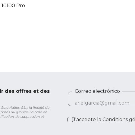
n 10100 Pro
ir des offres et des
Correo electrónico
lotriatlon S.L.), la finalité du
eprises du groupe. La base de
ification, de suppression et
J'accepte la
Conditions g