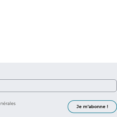
énérales
Je m'abonne !