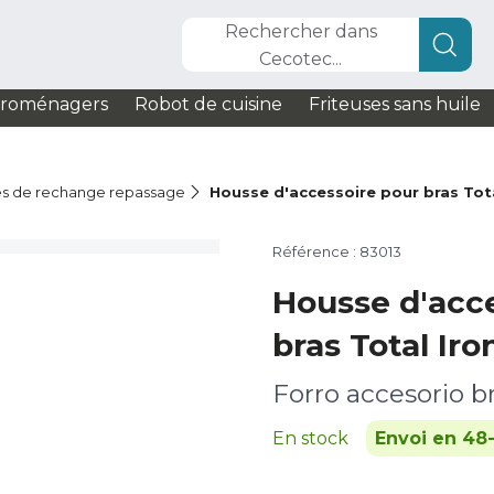
Rechercher dans
Cecotec...
troménagers
Robot de cuisine
Friteuses sans huile
es de rechange repassage
Housse d'accessoire pour bras Tota
Référence : 83013
Housse d'acc
bras Total Iro
Forro accesorio b
En stock
Envoi en 48