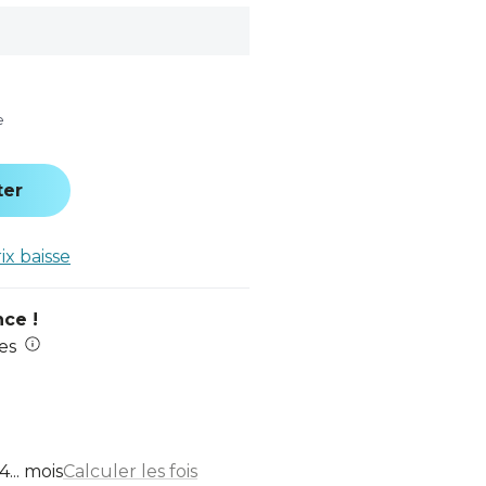
e
ter
rix baisse
nce !
es
... mois
Calculer les fois