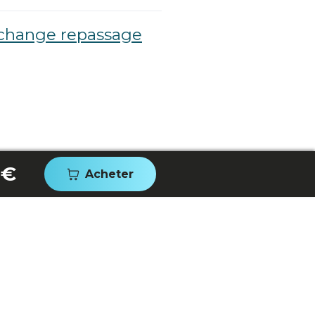
echange repassage
 €
Acheter