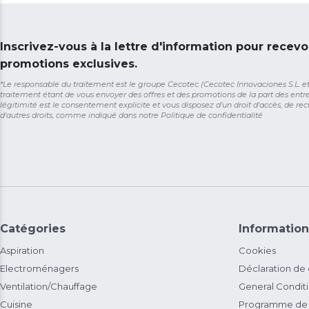
Inscrivez-vous à la lettre d'information pour recevo
promotions exclusives.
*Le responsable du traitement est le groupe Cecotec (Cecotec Innovaciones S.L. et So
traitement étant de vous envoyer des offres et des promotions de la part des entr
légitimité est le consentement explicite et vous disposez d'un droit d'accès, de rect
d'autres droits, comme indiqué dans notre
Politique de confidentialité
Catégories
Information
Aspiration
Cookies
Electroménagers
Déclaration de
Ventilation/Chauffage
General Condit
Cuisine
Programme de 