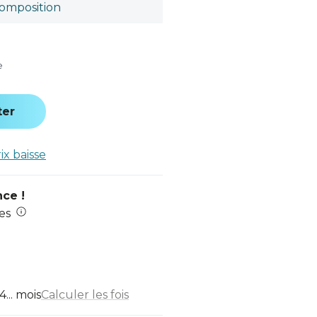
omposition
e
ter
rix baisse
nce !
es
... mois
Calculer les fois