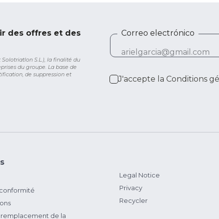
ir des offres et des
Correo electrónico
lotriatlon S.L.), la finalité du
eprises du groupe. La base de
ification, de suppression et
J'accepte la
Conditions g
s
Legal Notice
Privacy
 conformité
Recycler
ions
remplacement de la