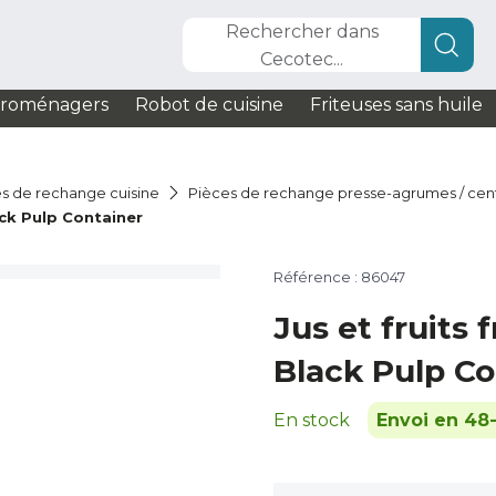
Rechercher dans
Cecotec...
troménagers
Robot de cuisine
Friteuses sans huile
s de rechange cuisine
Pièces de rechange presse-agrumes / cen
ack Pulp Container
Référence : 86047
Jus et fruits 
Black Pulp Co
En stock
Envoi en 48