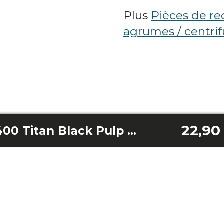
Plus
Pièces de re
agrumes / centri
22,90
Jus et fruits frais 400 Titan Black Pulp Container