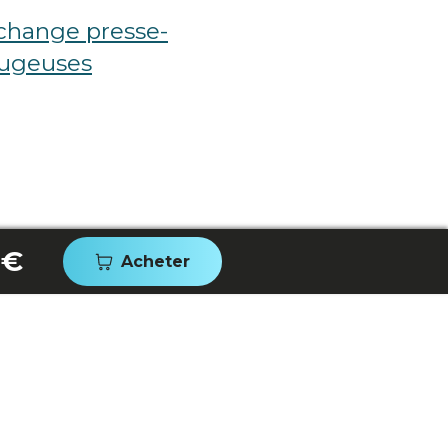
change presse-
fugeuses
 €
Acheter