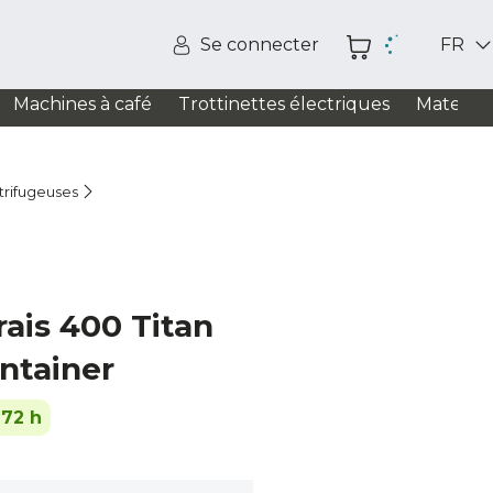
Se connecter
FR
Machines à café
Trottinettes électriques
Matelas
trifugeuses
frais 400 Titan
ntainer
-72 h