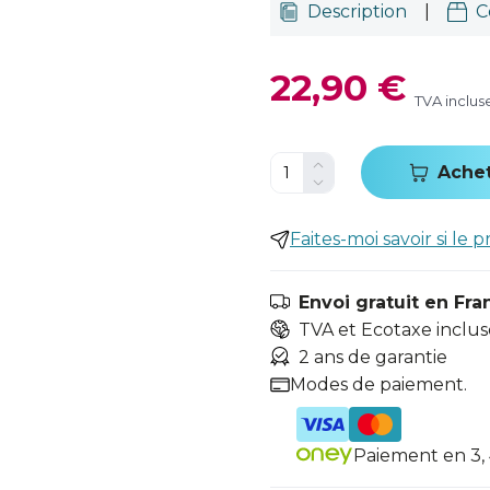
Description
|
C
22,90 €
TVA inclus
Ache
Faites-moi savoir si le p
Envoi gratuit en Fra
TVA et Ecotaxe inclus
2 ans de garantie
Modes de paiement.
Paiement en 3, 4