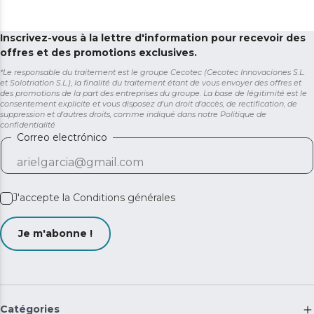
Inscrivez-vous à la lettre d'information pour recevoir des
offres et des promotions exclusives.
*Le responsable du traitement est le groupe Cecotec (Cecotec Innovaciones S.L.
et Solotriatlon S.L.), la finalité du traitement étant de vous envoyer des offres et
des promotions de la part des entreprises du groupe. La base de légitimité est le
consentement explicite et vous disposez d'un droit d'accès, de rectification, de
suppression et d'autres droits, comme indiqué dans notre
Politique de
confidentialité
Correo electrónico
J'accepte la
Conditions générales
Je m'abonne !
Catégories