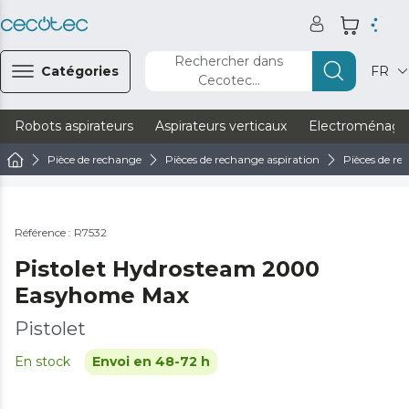
Rechercher dans
Catégories
FR
Cecotec...
Robots aspirateurs
Aspirateurs verticaux
Electroménage
Pièce de rechange
Pièces de rechange aspiration
Pièces de r
Référence : R7532
Pistolet Hydrosteam 2000
Easyhome Max
Pistolet
En stock
Envoi en 48-72 h