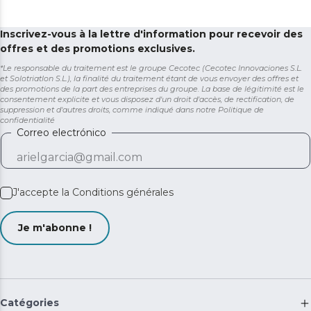
Inscrivez-vous à la lettre d'information pour recevoir des
offres et des promotions exclusives.
*Le responsable du traitement est le groupe Cecotec (Cecotec Innovaciones S.L.
et Solotriatlon S.L.), la finalité du traitement étant de vous envoyer des offres et
des promotions de la part des entreprises du groupe. La base de légitimité est le
consentement explicite et vous disposez d'un droit d'accès, de rectification, de
suppression et d'autres droits, comme indiqué dans notre
Politique de
confidentialité
Correo electrónico
J'accepte la
Conditions générales
Je m'abonne !
Catégories