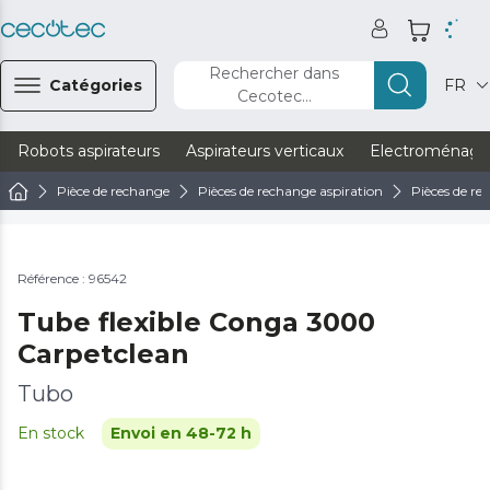
Rechercher dans
Catégories
FR
Cecotec...
Robots aspirateurs
Aspirateurs verticaux
Electroménage
Pièce de rechange
Pièces de rechange aspiration
Pièces de re
Référence : 96542
Tube flexible Conga 3000
Carpetclean
Tubo
En stock
Envoi en 48-72 h