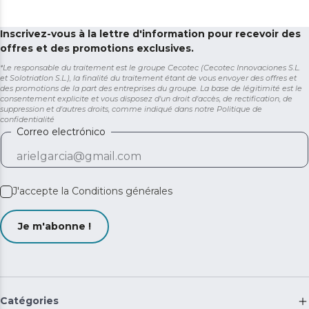
Inscrivez-vous à la lettre d'information pour recevoir des
offres et des promotions exclusives.
*Le responsable du traitement est le groupe Cecotec (Cecotec Innovaciones S.L.
et Solotriatlon S.L.), la finalité du traitement étant de vous envoyer des offres et
des promotions de la part des entreprises du groupe. La base de légitimité est le
consentement explicite et vous disposez d'un droit d'accès, de rectification, de
suppression et d'autres droits, comme indiqué dans notre
Politique de
confidentialité
Correo electrónico
J'accepte la
Conditions générales
Je m'abonne !
Catégories