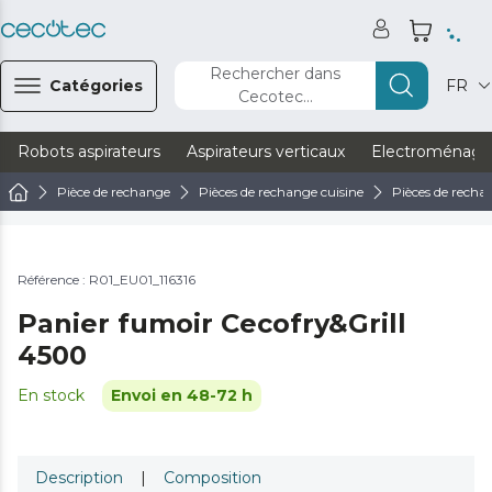
Rechercher dans
Catégories
FR
Cecotec...
Robots aspirateurs
Aspirateurs verticaux
Electroménage
Pièce de rechange
Pièces de rechange cuisine
Pièces de rechan
Référence : R01_EU01_116316
Panier fumoir Cecofry&Grill
4500
En stock
Envoi en 48-72 h
Description
|
Composition