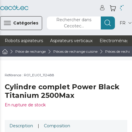
Rechercher dans
Catégories
FR
Cecotec...
Robots aspirateurs
Aspirateurs verticaux
Electroménage
Pièce de rechange
Pièces de rechange cuisine
Pièces de recha
Référence : R01_EU01_112488
Cylindre complet Power Black
Titanium 2500Max
En rupture de stock
Description
|
Composition