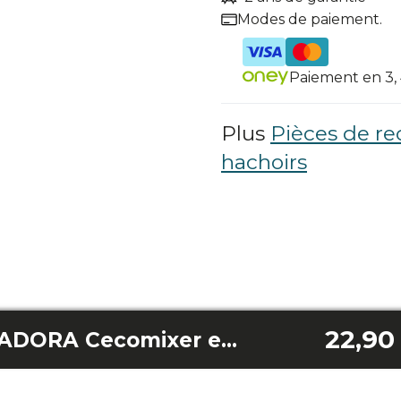
Modes de paiement.
Paiement en 3, 4
Plus
Pièces de re
hachoirs
22,90
CUCHILLA MEZCLADORA Cecomixer easy versatile 5l 1200w/cecomixer easy versatile 5l 1200w ice-cream