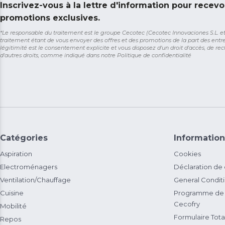
Inscrivez-vous à la lettre d'information pour recevo
promotions exclusives.
*Le responsable du traitement est le groupe Cecotec (Cecotec Innovaciones S.L. et So
traitement étant de vous envoyer des offres et des promotions de la part des entr
légitimité est le consentement explicite et vous disposez d'un droit d'accès, de rect
d'autres droits, comme indiqué dans notre
Politique de confidentialité
Catégories
Information
Aspiration
Cookies
Electroménagers
Déclaration de
Ventilation/Chauffage
General Condit
Cuisine
Programme de 
Cecofry
Mobilité
Formulaire Total
Repos