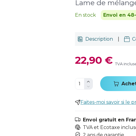
Lame de mélang
En stock
Envoi en 48
Description
|
C
22,90 €
TVA inclus
Ache
Faites-moi savoir si le p
Envoi gratuit en Fra
TVA et Ecotaxe inclus
2 ans de garantie