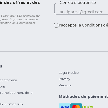
ir des offres et des
Correo electrónico
lotriatlon S.L.), la finalité du
eprises du groupe. La base de
ification, de suppression et
J'accepte la
Conditions g
s
Legal Notice
Privacy
 conformité
Recycler
ions
remplacement de la
Méthodes de paiement
 Iron 10100 Pro