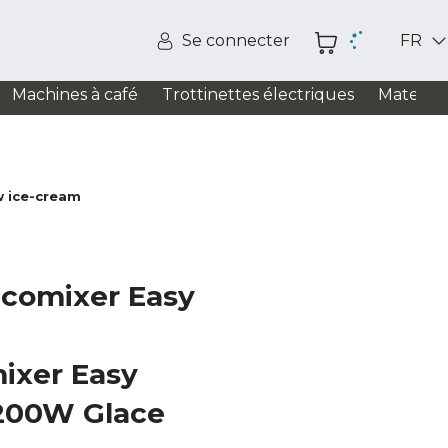
Se connecter
FR
Machines à café
Trottinettes électriques
Matelas
w ice-cream
comixer Easy
ixer Easy
1200W Glace