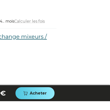
... mois
Calculer les fois
change mixeurs /
 €
Acheter