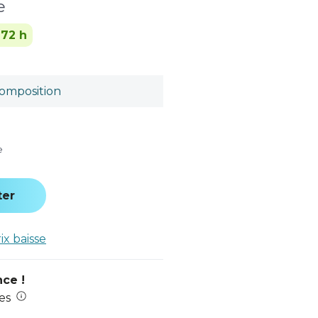
e
-72 h
omposition
e
ter
rix baisse
nce !
es