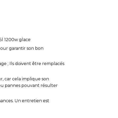
5l 1200w glace
pour garantir son bon
age ; Ils doivent être remplacés
r, car cela implique son
 ou pannes pouvant résulter
mances. Un entretien est