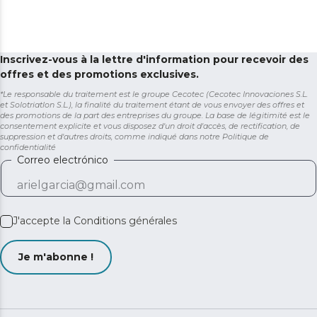
Inscrivez-vous à la lettre d'information pour recevoir des
offres et des promotions exclusives.
*Le responsable du traitement est le groupe Cecotec (Cecotec Innovaciones S.L.
et Solotriatlon S.L.), la finalité du traitement étant de vous envoyer des offres et
des promotions de la part des entreprises du groupe. La base de légitimité est le
consentement explicite et vous disposez d'un droit d'accès, de rectification, de
suppression et d'autres droits, comme indiqué dans notre
Politique de
confidentialité
Correo electrónico
J'accepte la
Conditions générales
Je m'abonne !