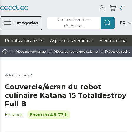
Rechercher dans
Catégories
FR
Cecotec...
Robots aspirateurs
Aspirateurs verticaux
Electroménage
Pièce de rechange
Pièces de rechange cuisine
Pièces de recha
Référence : R1281
Couvercle/écran du robot
culinaire Katana 15 Totaldestroy
Full B
En stock
Envoi en 48-72 h