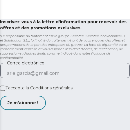
Inscrivez-vous à la lettre d'information pour recevoir des
offres et des promotions exclusives.
*Le responsable du traitement est le groupe Cecotec (Cecotec Innovaciones S.L.
et Solotriatlon S.L.), la finalité du traitement étant de vous envoyer des offres et
des promotions de la part des entreprises du groupe. La base de légitimité est le
consentement explicite et vous disposez d'un droit d'accès, de rectification, de
suppression et d'autres droits, comme indiqué dans notre
Politique de
confidentialité
Correo electrónico
J'accepte la
Conditions générales
Je m'abonne !