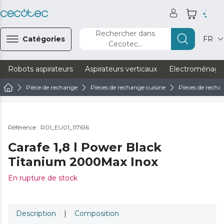
Rechercher dans
Catégories
FR
Cecotec...
Robots aspirateurs
Aspirateurs verticaux
Electroménage
Pièce de rechange
Pièces de rechange cuisine
Pièces de recha
Référence : R01_EU01_117616
Carafe 1,8 l Power Black
Titanium 2000Max Inox
En rupture de stock
Description
|
Composition