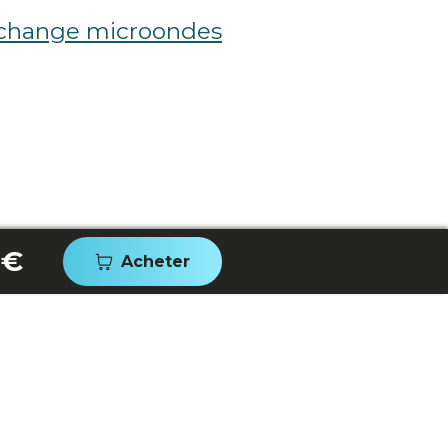
echange microondes
 €
Acheter