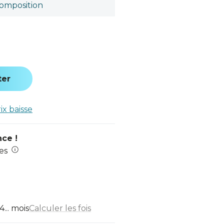
omposition
ter
rix baisse
nce !
es
... mois
Calculer les fois