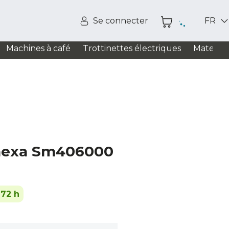
Se connecter
FR
Machines à café
Trottinettes électriques
Matelas
ohexa Sm406000
-72 h