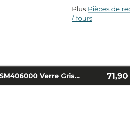
Plus
Pièces de r
/ fours
71,90
Porte Bolerohexa SM406000 Verre Gris A+