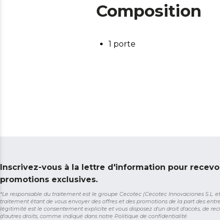
Composition
1 porte
Inscrivez-vous à la lettre d'information pour recevo
promotions exclusives.
*Le responsable du traitement est le groupe Cecotec (Cecotec Innovaciones S.L. et So
traitement étant de vous envoyer des offres et des promotions de la part des entr
légitimité est le consentement explicite et vous disposez d'un droit d'accès, de rect
d'autres droits, comme indiqué dans notre
Politique de confidentialité