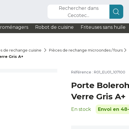
Rechercher dans
Cecotec...
troménagers
Robot de cuisine
Friteuses sans huile
s de rechange cuisine
Pièces de rechange microondes / fours
rre Gris A+
Référence : R01_EU01_107100
Porte Boler
Verre Gris A+
En stock
Envoi en 48