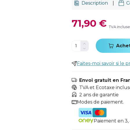
Description
|
C
71,90 €
TVA incluse
Ache
Faites-moi savoir si le p
Envoi gratuit en Fra
TVA et Ecotaxe inclus
2 ans de garantie
Modes de paiement.
Paiement en 3, 4