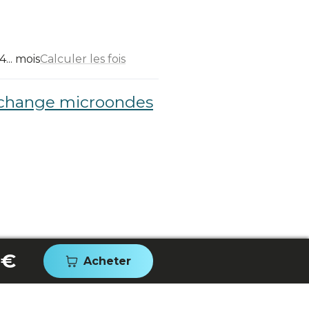
... mois
Calculer les fois
echange microondes
 €
Acheter