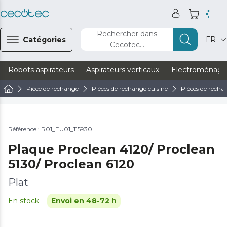
Rechercher dans
Catégories
FR
Cecotec...
Robots aspirateurs
Aspirateurs verticaux
Electroménage
Pièce de rechange
Pièces de rechange cuisine
Pièces de recha
Référence : R01_EU01_115930
Plaque Proclean 4120/ Proclean
5130/ Proclean 6120
Plat
En stock
Envoi en 48-72 h