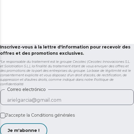
Inscrivez-vous à la lettre d'information pour recevoir des
offres et des promotions exclusives.
*Le responsable du traitement est le groupe Cecotec (Cecotec Innovaciones S.L.
et Solotriatlon S.L.), la finalité du traitement étant de vous envoyer des offres et
des promotions de la part des entreprises du groupe. La base de légitimité est le
consentement explicite et vous disposez d'un droit d'accès, de rectification, de
suppression et d'autres droits, comme indiqué dans notre
Politique de
confidentialité
Correo electrónico
J'accepte la
Conditions générales
Je m'abonne !