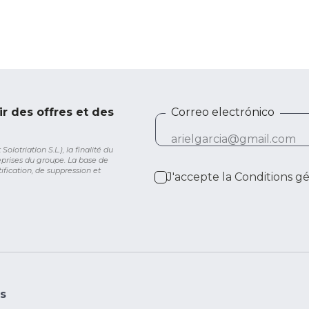
ir des offres et des
Correo electrónico
lotriatlon S.L.), la finalité du
eprises du groupe. La base de
ification, de suppression et
J'accepte la
Conditions g
s