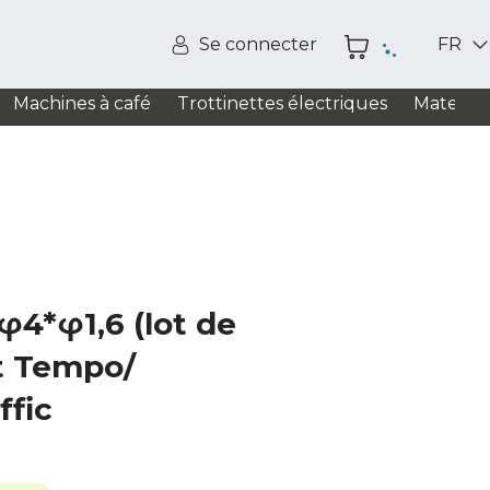
Se connecter
FR
Machines à café
Trottinettes électriques
Matelas
 φ4*φ1,6 (lot de
t Tempo/
fic