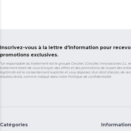
Inscrivez-vous à la lettre d'information pour recevo
promotions exclusives.
*Le responsable du traitement est le groupe Cecotec (Cecotec Innovaciones S.L. et So
traitement étant de vous envoyer des offres et des promotions de la part des entr
légitimité est le consentement explicite et vous disposez d'un droit d'accès, de rect
d'autres droits, comme indiqué dans notre
Politique de confidentialité
Catégories
Information