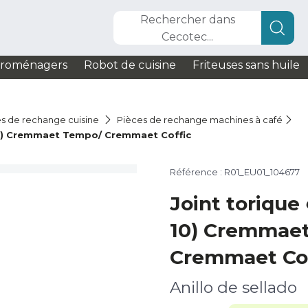
Rechercher dans
Cecotec...
troménagers
Robot de cuisine
Friteuses sans huile
s de rechange cuisine
Pièces de rechange machines à café
 10) Cremmaet Tempo/ Cremmaet Coffic
Référence : R01_EU01_104677
Joint torique
10) Cremmae
Cremmaet Cof
Anillo de sellado