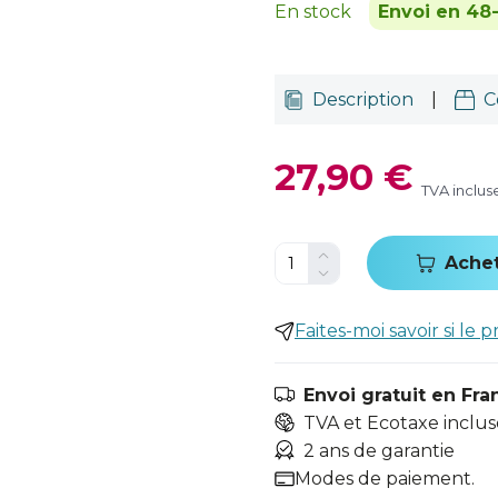
En stock
Envoi en 48
Description
|
C
27,90 €
TVA inclus
Ache
Faites-moi savoir si le p
Envoi gratuit en Fra
TVA et Ecotaxe inclus
2 ans de garantie
Modes de paiement.