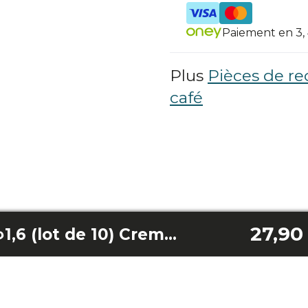
Paiement en 3, 4
Plus
Pièces de r
café
27,90
Joint torique φ4*φ1,6 (lot de 10) Cremmaet Tempo/ Cremmaet Coffic