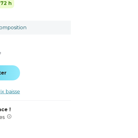
-72 h
omposition
e
ter
rix baisse
nce !
es