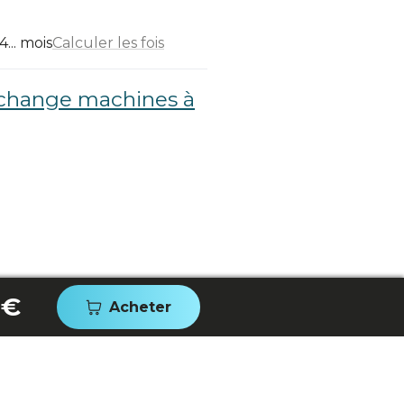
... mois
Calculer les fois
echange machines à
 €
Acheter