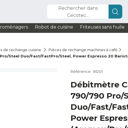
Rechercher dans
Cecotec...
troménagers
Robot de cuisine
Friteuses sans huile
s de rechange cuisine
Pièces de rechange machines à café
 Pro/Steel Duo/Fast/FastPro/Steel, Power Espresso 20 Baris
Référence : 81201
Débitmètre Ca
790/790 Pro/S
Duo/Fast/Fast
Power Espress