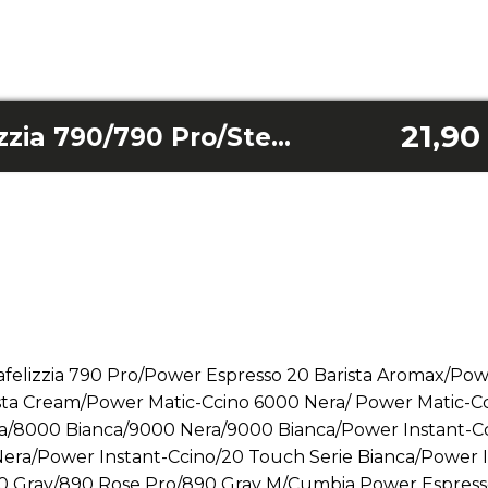
21,90
Débitmètre Cafelizzia 790/790 Pro/Steel Duo/Fast/FastPro/Steel, Power Espresso 20 Barista (Aromax/Pro/Cream) Cumbia Cream, Power Matic-Ccino 6000/7000/8000/9000 (Nera/Bianca), Instant-Ccino 20 (Chic/Touch Bianca/Nera) 890 (Rose/Dark/Gray/Pro/M)
afelizzia 790 Pro/Power Espresso 20 Barista Aromax/Pow
sta Cream/Power Matic-Ccino 6000 Nera/ Power Matic-C
/8000 Bianca/9000 Nera/9000 Bianca/Power Instant-Cc
 Nera/Power Instant-Ccino/20 Touch Serie Bianca/Power 
 Gray/890 Rose Pro/890 Gray M/Cumbia Power Espresso 