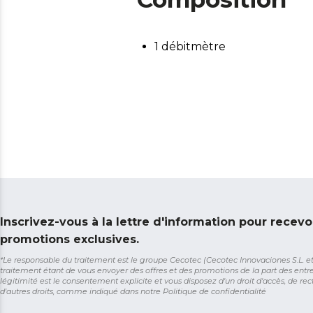
1 débitmètre
Inscrivez-vous à la lettre d'information pour recevo
promotions exclusives.
*Le responsable du traitement est le groupe Cecotec (Cecotec Innovaciones S.L. et So
traitement étant de vous envoyer des offres et des promotions de la part des entr
légitimité est le consentement explicite et vous disposez d'un droit d'accès, de rect
d'autres droits, comme indiqué dans notre
Politique de confidentialité