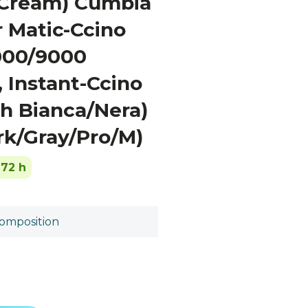
/Cream) Cumbia
 Matic-Ccino
000/9000
, Instant-Ccino
h Bianca/Nera)
rk/Gray/Pro/M)
-72 h
omposition