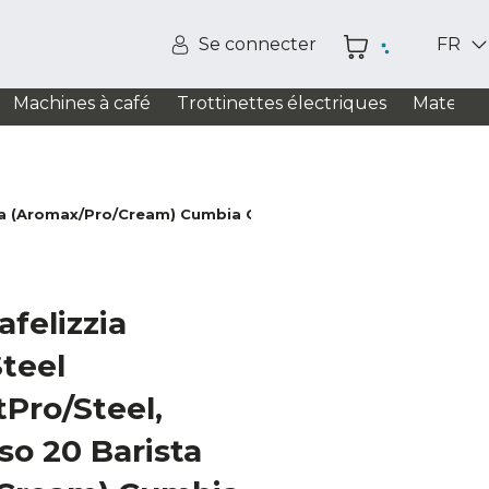
Se connecter
FR
Machines à café
Trottinettes électriques
Matelas
ta (Aromax/Pro/Cream) Cumbia Cream, Power Matic-Ccino 600
felizzia
teel
Pro/Steel,
o 20 Barista