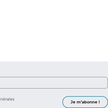
énérales
Je m'abonne !