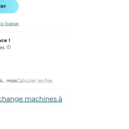
ter
rix baisse
nce !
es
... mois
Calculer les fois
echange machines à