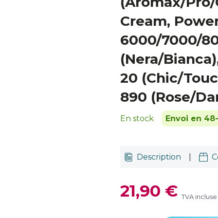
(Aromax/Pro
Cream, Power
6000/7000/8
(Nera/Bianca)
20 (Chic/Touc
890 (Rose/Da
En stock
Envoi en 48
Description
|
C
21,90 €
TVA incluse