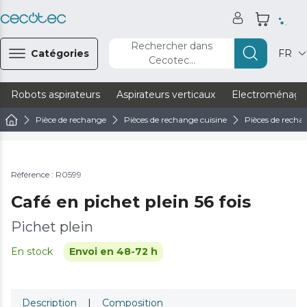
Rechercher dans
Catégories
FR
Cecotec...
Robots aspirateurs
Aspirateurs verticaux
Electroménage
Pièce de rechange
Pièces de rechange cuisine
Pièces de recha
Référence : R0599
Café en pichet plein 56 fois
Pichet plein
En stock
Envoi en 48-72 h
Description
|
Composition