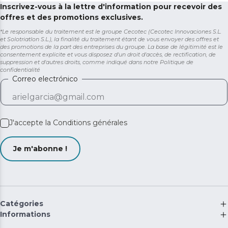
Inscrivez-vous à la lettre d'information pour recevoir des
offres et des promotions exclusives.
*Le responsable du traitement est le groupe Cecotec (Cecotec Innovaciones S.L.
et Solotriatlon S.L.), la finalité du traitement étant de vous envoyer des offres et
des promotions de la part des entreprises du groupe. La base de légitimité est le
consentement explicite et vous disposez d'un droit d'accès, de rectification, de
suppression et d'autres droits, comme indiqué dans notre
Politique de
confidentialité
Correo electrónico
J'accepte la
Conditions générales
Je m'abonne !
Catégories
Informations