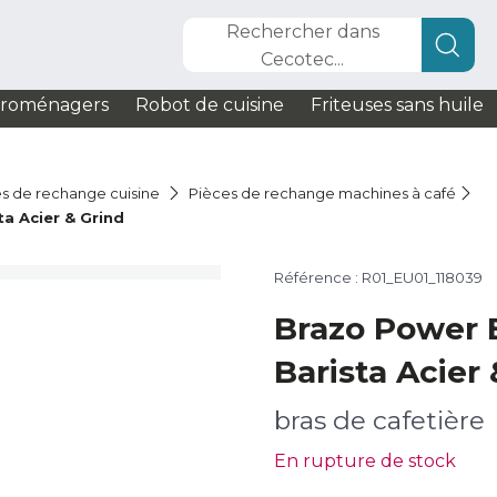
Rechercher dans
Cecotec...
troménagers
Robot de cuisine
Friteuses sans huile
s de rechange cuisine
Pièces de rechange machines à café
a Acier & Grind
Référence : R01_EU01_118039
Brazo Power 
Barista Acier
bras de cafetière
En rupture de stock