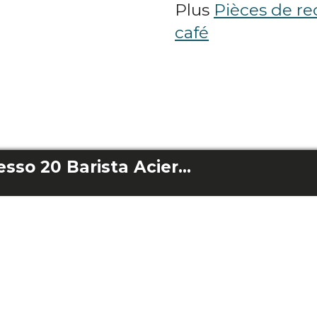
Plus
Pièces de r
café
Brazo Power Espresso 20 Barista Acier & Grind