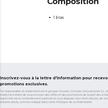
Composition
1 bras
Inscrivez-vous à la lettre d'information pour recevo
promotions exclusives.
*Le responsable du traitement est le groupe Cecotec (Cecotec Innovaciones S.L. et So
traitement étant de vous envoyer des offres et des promotions de la part des entr
légitimité est le consentement explicite et vous disposez d'un droit d'accès, de rect
d'autres droits, comme indiqué dans notre
Politique de confidentialité