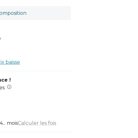
omposition
e
rix baisse
nce !
es
... mois
Calculer les fois