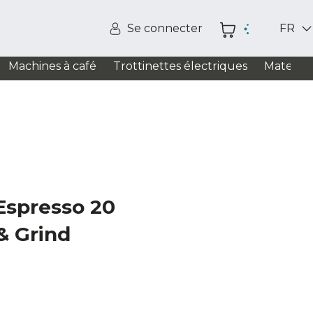
Se connecter
FR
Machines à café
Trottinettes électriques
Matelas
Espresso 20
 & Grind