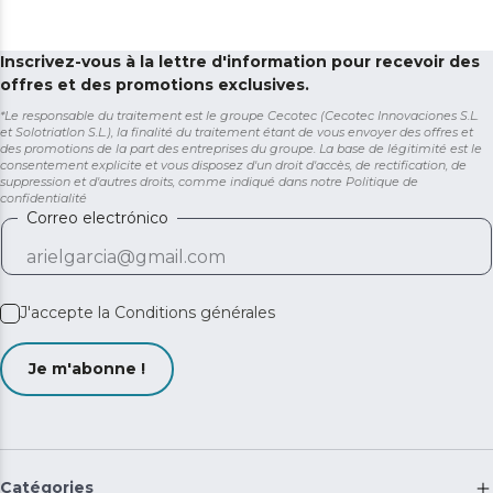
Inscrivez-vous à la lettre d'information pour recevoir des
offres et des promotions exclusives.
*Le responsable du traitement est le groupe Cecotec (Cecotec Innovaciones S.L.
et Solotriatlon S.L.), la finalité du traitement étant de vous envoyer des offres et
des promotions de la part des entreprises du groupe. La base de légitimité est le
consentement explicite et vous disposez d'un droit d'accès, de rectification, de
suppression et d'autres droits, comme indiqué dans notre
Politique de
confidentialité
Correo electrónico
J'accepte la
Conditions générales
Je m'abonne !
Catégories