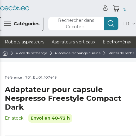
Rechercher dans
Catégories
FR
Cecotec...
Robots aspirateurs
Aspirateurs verticaux
Electroménage
Pièce de rechange
Pièces de rechange cuisine
Pièces de recha
Référence : R01_EU01_107449
Adaptateur pour capsule
Nespresso Freestyle Compact
Dark
En stock
Envoi en 48-72 h