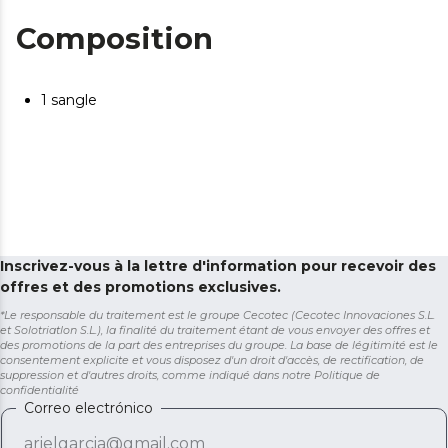
Composition
1 sangle
Inscrivez-vous à la lettre d'information pour recevoir des
offres et des promotions exclusives.
*Le responsable du traitement est le groupe Cecotec (Cecotec Innovaciones S.L.
et Solotriatlon S.L.), la finalité du traitement étant de vous envoyer des offres et
des promotions de la part des entreprises du groupe. La base de légitimité est le
consentement explicite et vous disposez d'un droit d'accès, de rectification, de
suppression et d'autres droits, comme indiqué dans notre
Politique de
confidentialité
Correo electrónico