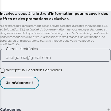
Inscrivez-vous à la lettre d'information pour recevoir des
offres et des promotions exclusives.
*Le responsable du traitement est le groupe Cecotec (Cecotec Innovaciones S.L.
et Solotriatlon S.L.), la finalité du traitement étant de vous envoyer des offres et
des promotions de la part des entreprises du groupe. La base de légitimité est le
consentement explicite et vous disposez d'un droit d'accès, de rectification, de
suppression et d'autres droits, comme indiqué dans notre
Politique de
confidentialité
Correo electrónico
J'accepte la
Conditions générales
Je m'abonne !
Catégories