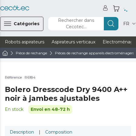
Rechercher dans
Catégories
FR
Cecotec...
Robots aspirateurs
Aspirateurs verticaux
Electroménage
Pièce de rechange
Pièces de rechange appareils électroménagers
Référence : R6184
Bolero Dresscode Dry 9400 A++
noir à jambes ajustables
En stock
Envoi en 48-72 h
Description
|
Composition