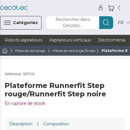
Rechercher dans
Catégories
FR
Cecotec...
Robots aspirateurs
Aspirateurs verticaux
Electroménage
Pièce de rechange
Pièces de rechange fitness
Plateforme Ru
Référence : 83705
Plateforme Runnerfit Step
rouge/Runnerfit Step noire
En rupture de stock
Description
|
Composition