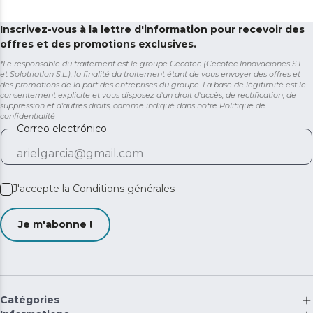
Inscrivez-vous à la lettre d'information pour recevoir des
offres et des promotions exclusives.
*Le responsable du traitement est le groupe Cecotec (Cecotec Innovaciones S.L.
et Solotriatlon S.L.), la finalité du traitement étant de vous envoyer des offres et
des promotions de la part des entreprises du groupe. La base de légitimité est le
consentement explicite et vous disposez d'un droit d'accès, de rectification, de
suppression et d'autres droits, comme indiqué dans notre
Politique de
confidentialité
Correo electrónico
J'accepte la
Conditions générales
Je m'abonne !
Catégories