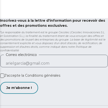
Inscrivez-vous à la lettre d'information pour recevoir des
offres et des promotions exclusives.
*Le responsable du traitement est le groupe Cecotec (Cecotec Innovaciones S.L.
et Solotriatlon S.L.), la finalité du traitement étant de vous envoyer des offres et
des promotions de la part des entreprises du groupe. La base de légitimité est le
consentement explicite et vous disposez d'un droit d'accès, de rectification, de
suppression et d'autres droits, comme indiqué dans notre
Politique de
confidentialité
Correo electrónico
J'accepte la
Conditions générales
Je m'abonne !