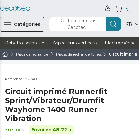
Rechercher dans
Catégories
FR
Cecotec...
Robots aspirateurs
Aspirateurs verticaux
Electroménage
Pièce de rechange
Pièces de rechange fitness
Circuit impri
Référence : 82740
Circuit imprimé Runnerfit
Sprint/Vibrateur/Drumfit
Wayhome 1400 Runner
Vibration
En stock
Envoi en 48-72 h