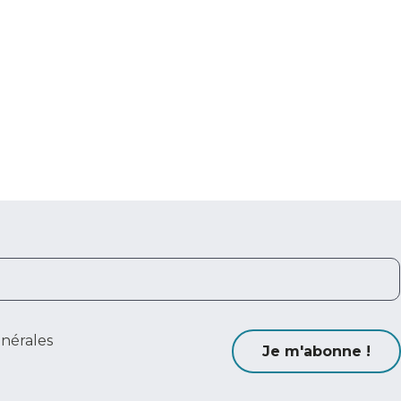
énérales
Je m'abonne !