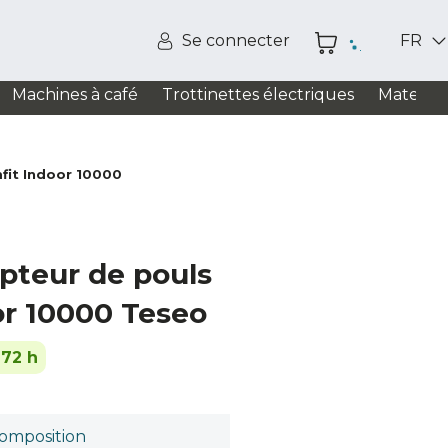
Se connecter
FR
Machines à café
Trottinettes électriques
Matelas
fit Indoor 10000
pteur de pouls
or 10000 Teseo
-72 h
omposition