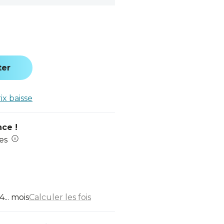
ter
rix baisse
nce !
es
... mois
Calculer les fois