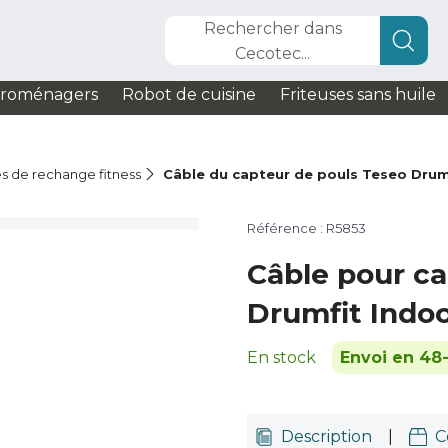
Rechercher dans
Cecotec...
troménagers
Robot de cuisine
Friteuses sans huile
s de rechange fitness
Câble du capteur de pouls Teseo Drum
Référence : R5853
Câble pour ca
Drumfit Indo
En stock
Envoi en 48
Description
|
C