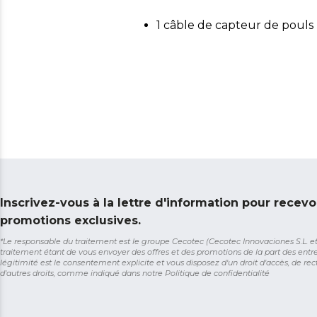
1 câble de capteur de pouls
Inscrivez-vous à la lettre d'information pour recevo
promotions exclusives.
*Le responsable du traitement est le groupe Cecotec (Cecotec Innovaciones S.L. et So
traitement étant de vous envoyer des offres et des promotions de la part des entr
légitimité est le consentement explicite et vous disposez d'un droit d'accès, de rect
d'autres droits, comme indiqué dans notre
Politique de confidentialité