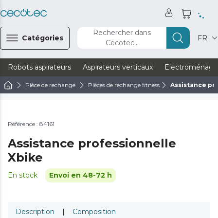
Rechercher dans
Catégories
FR
Cecotec...
Robots aspirateurs
Aspirateurs verticaux
Electroménage
Pièce de rechange
Pièces de rechange fitness
Assistance pr
Référence : 84161
Assistance professionnelle
Xbike
En stock
Envoi en 48-72 h
Description
|
Composition