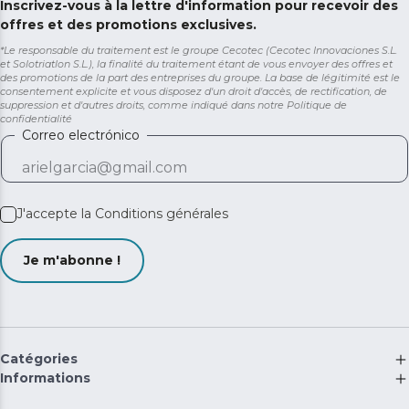
Inscrivez-vous à la lettre d'information pour recevoir des
offres et des promotions exclusives.
*Le responsable du traitement est le groupe Cecotec (Cecotec Innovaciones S.L.
et Solotriatlon S.L.), la finalité du traitement étant de vous envoyer des offres et
des promotions de la part des entreprises du groupe. La base de légitimité est le
consentement explicite et vous disposez d'un droit d'accès, de rectification, de
suppression et d'autres droits, comme indiqué dans notre
Politique de
confidentialité
Correo electrónico
J'accepte la
Conditions générales
Je m'abonne !
Catégories
Informations