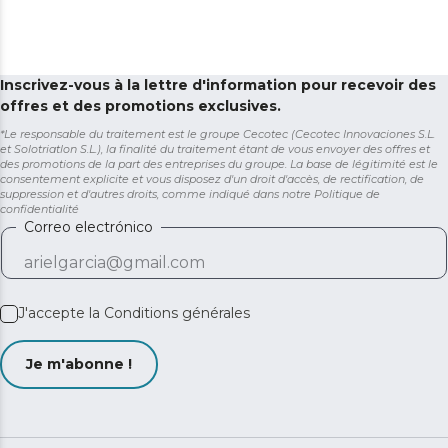
Inscrivez-vous à la lettre d'information pour recevoir des
offres et des promotions exclusives.
*Le responsable du traitement est le groupe Cecotec (Cecotec Innovaciones S.L.
et Solotriatlon S.L.), la finalité du traitement étant de vous envoyer des offres et
des promotions de la part des entreprises du groupe. La base de légitimité est le
consentement explicite et vous disposez d'un droit d'accès, de rectification, de
suppression et d'autres droits, comme indiqué dans notre
Politique de
confidentialité
Correo electrónico
J'accepte la
Conditions générales
Je m'abonne !