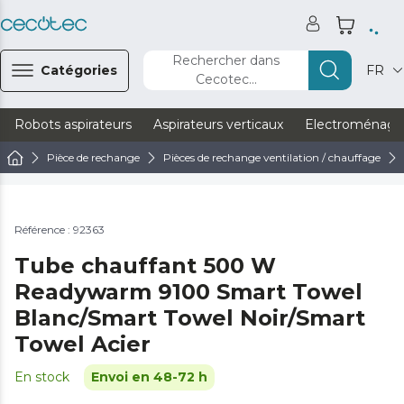
Rechercher dans
Catégories
FR
Cecotec...
Robots aspirateurs
Aspirateurs verticaux
Electroménage
Pièce de rechange
Pièces de rechange ventilation / chauffage
Référence : 92363
Tube chauffant 500 W
Readywarm 9100 Smart Towel
Blanc/Smart Towel Noir/Smart
Towel Acier
En stock
Envoi en 48-72 h