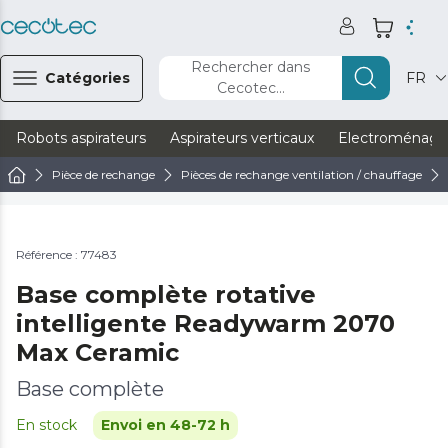
Rechercher dans
Catégories
FR
Cecotec...
Robots aspirateurs
Aspirateurs verticaux
Electroménage
Pièce de rechange
Pièces de rechange ventilation / chauffage
Référence : 77483
Base complète rotative
intelligente Readywarm 2070
Max Ceramic
Base complète
En stock
Envoi en 48-72 h