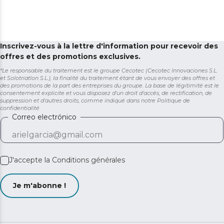
Inscrivez-vous à la lettre d'information pour recevoir des
offres et des promotions exclusives.
*Le responsable du traitement est le groupe Cecotec (Cecotec Innovaciones S.L.
et Solotriatlon S.L.), la finalité du traitement étant de vous envoyer des offres et
des promotions de la part des entreprises du groupe. La base de légitimité est le
consentement explicite et vous disposez d'un droit d'accès, de rectification, de
suppression et d'autres droits, comme indiqué dans notre
Politique de
confidentialité
Correo electrónico
J'accepte la
Conditions générales
Je m'abonne !