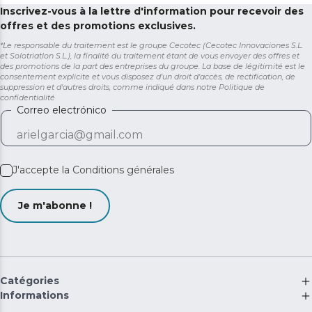
Inscrivez-vous à la lettre d'information pour recevoir des
offres et des promotions exclusives.
*Le responsable du traitement est le groupe Cecotec (Cecotec Innovaciones S.L.
et Solotriatlon S.L.), la finalité du traitement étant de vous envoyer des offres et
des promotions de la part des entreprises du groupe. La base de légitimité est le
consentement explicite et vous disposez d'un droit d'accès, de rectification, de
suppression et d'autres droits, comme indiqué dans notre
Politique de
confidentialité
Correo electrónico
J'accepte la
Conditions générales
Je m'abonne !
Catégories
Informations