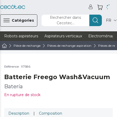
Rechercher dans
Catégories
FR
Cecotec...
Robots aspirateurs
Aspirateurs verticaux
Electroménage
Pièce de rechange
Pièces de rechange aspiration
Pièces de rec
Référence : 97586
Batterie Freego Wash&Vacuum
Batería
En rupture de stock
Description
|
Composition