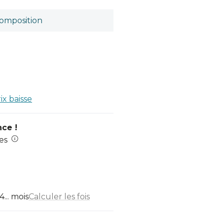
omposition
rix baisse
nce !
es
... mois
Calculer les fois