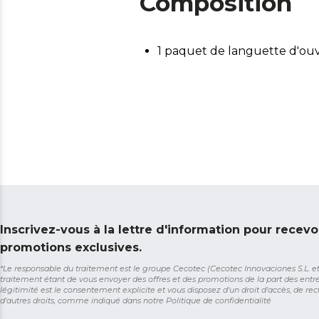
Composition
1 paquet de languette d'ouv
Inscrivez-vous à la lettre d'information pour recevo
promotions exclusives.
*Le responsable du traitement est le groupe Cecotec (Cecotec Innovaciones S.L. et So
traitement étant de vous envoyer des offres et des promotions de la part des entr
légitimité est le consentement explicite et vous disposez d'un droit d'accès, de rect
d'autres droits, comme indiqué dans notre
Politique de confidentialité