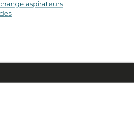
change aspirateurs
ides