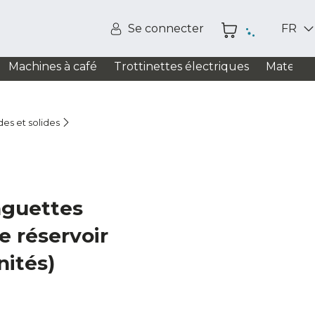
Se connecter
FR
Machines à café
Trottinettes électriques
Matelas
des et solides
nguettes
e réservoir
nités)