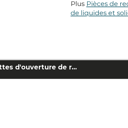
Plus
Pièces de re
de liquides et sol
Paquet de languettes d'ouverture de réservoir Wet&Dry (2 unités)