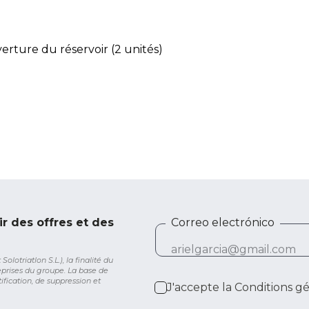
erture du réservoir (2 unités)
ir des offres et des
Correo electrónico
lotriatlon S.L.), la finalité du
eprises du groupe. La base de
ification, de suppression et
J'accepte la
Conditions g