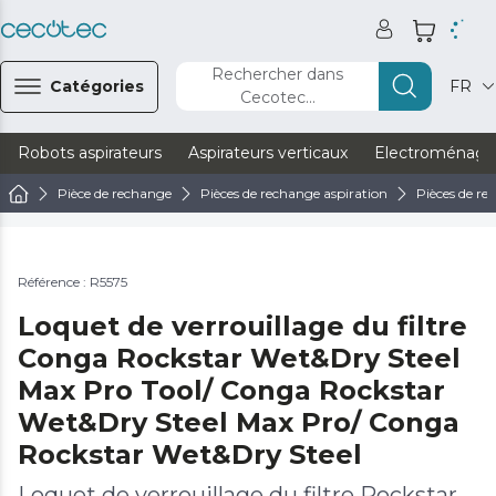
Rechercher dans
Catégories
FR
Cecotec...
Robots aspirateurs
Aspirateurs verticaux
Electroménage
Pièce de rechange
Pièces de rechange aspiration
Pièces de rec
Référence : R5575
Loquet de verrouillage du filtre
Conga Rockstar Wet&Dry Steel
Max Pro Tool/ Conga Rockstar
Wet&Dry Steel Max Pro/ Conga
Rockstar Wet&Dry Steel
Loquet de verrouillage du filtre Rockstar