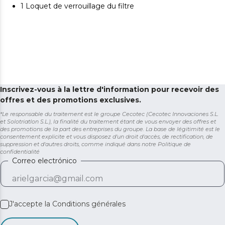
1 Loquet de verrouillage du filtre
Inscrivez-vous à la lettre d'information pour recevoir des
offres et des promotions exclusives.
*Le responsable du traitement est le groupe Cecotec (Cecotec Innovaciones S.L.
et Solotriatlon S.L.), la finalité du traitement étant de vous envoyer des offres et
des promotions de la part des entreprises du groupe. La base de légitimité est le
consentement explicite et vous disposez d'un droit d'accès, de rectification, de
suppression et d'autres droits, comme indiqué dans notre
Politique de
confidentialité
Correo electrónico
J'accepte la
Conditions générales